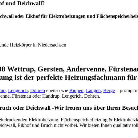
of und Deichwall?
chwall oder Eikhof für Elektroheizungen und Flächenspeicherhei
ende Heizkörper in Niedersachsen
38 Wettrup, Gersten, Andervenne, Fürstena
ng ist der perfekte Heizungsfachmann für
rup
,
Lengerich
,
Dohren
ebenso wie
Bippen
,
Langen
,
Berge
– prompt 
venne, Fürstenau oder Handrup, Lengerich, Dohren.
ruch oder Deichwall -Wir freuen uns über Ihren Besuc
druckenden Elektroheizung, Flächenspeicherheizung & Elektroheizkö
wall, Eikhof und Bruch nicht vorbei. Wir bieten Ihnen qualitativ tolle