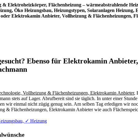
ng & Elektroheizkörper, Flächenheizung – wärmeabstrahlende Hei
eizung, Öko Heizungsbau, Heizungstypen, Solaranlagen Heizung, E
oder Elektrokamin Anbieter, Vollheizung & Flächenheizungen, Fl
gesucht? Ebenso für Elektrokamin Anbieter
Fachmann
echnologie, Vollheizung & Flächenheizungen, Elektrokamin Anbieter
,
nn stets auf Lager. Abrufbereit sind sie täglich. In unter einer Stund
lten wir einmal nicht zügig genug sein. Am selben Tag erledigen wir no
ung & Flächenheizungen, Elektrokamin Anbieter wie auch Flächenspeic
Heizungsbau, ✓ Heizung
ialwünsche