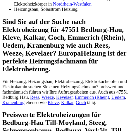
Elektroheizkörper in
Nordrhein-Westfalen
Heizungsbau, Solarstrom Heizung
Sind Sie auf der Suche nach
Elektroheizung für 47551 Bedburg-Hau,
Kleve, Kalkar, Goch, Emmerich (Rhein),
Uedem, Kranenburg wie auch Rees,
Weeze, Kevelaer? EuropaHeizung ist der
perfekte Heizungsfachmann für
Elektroheizung.
Für Heizung, Heizungsbau, Elektroheizung, Elektrokachelofen und
Elektrokamin suchen Sie einen Heizungsfachmann? preiswert und
fachmännisch führen wir Ihre Auftragsarbeiten aus. Auch aus 47551
Bedburg-Hau,
Rees
,
Weeze
,
Kevelaer
,
Emmerich (Rhein)
,
Uedem
,
Kranenburg
ebenso wie
Kleve
,
Kalkar
,
Goch
tätig.
Preiswerte Elektroheizungen für
Bedburg-Hau Till-Moyland, Steeg,
Schneppenbaum, Bedburg, Verkält, Till