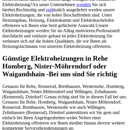
Elektroheizung?An unser Unternehmen
wenden
Sie sich
hierbei.Rechtzeitig und
verl
ässlich ausgeliefert werden unsere
Elektroheizungen, die von hoher Beschaffenheit sind. Unter
Heizungsbau, Heizung, Elektrokamin und Elektrokachelofen
offerieren wir Ihnen eine breit gefächerte Auswahl.Unsere
Elektroheizungen werden Sie im Alltag motivieren.Professionell
durchdacht und exklusiv gebaut ist jedes Elektroheizung.Sie
verlassen sich auf die hohen Qualitäten, die wir Ihnen als
Heizungsfachmann von unserem Elektroheizung offerieren.
Günstige Elektroheizungen in Rehe
Homberg, Nister-Möhrendorf oder
Waigandshain -Bei uns sind Sie richtig
Genauso für Rehe, Rennerod, Bretthausen, Westernohe, Homberg,
Waigandshain, Nister-Möhrendorf und Willingen, Zehnhausen
(Rennerod), Driedorf? Genau richtig sind Sie in diesem Fall bei uns.
Genauso für Rehe, Homberg, Waigandshain, Nister-Möhrendorf,
Rennerod, Bretthausen, Westernohe wie auch Willingen,
Zehnhausen (Rennerod), Driedorf unterstützen wir Sie gern und
einfach bei Ihren Angelegenheiten weiter Neben einer
Elektroheizung offerieren wir Ihnen darüber hinaus diverse weitere
kompetente Servicedienstleistungen an.