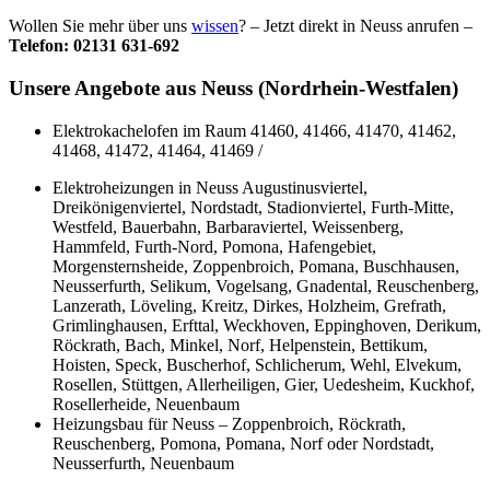
Wollen Sie mehr über uns
wissen
? – Jetzt direkt in Neuss anrufen –
Telefon: 02131 631-692
Unsere Angebote aus Neuss (Nordrhein-Westfalen)
Elektrokachelofen im Raum 41460, 41466, 41470, 41462,
41468, 41472, 41464, 41469 /
Elektroheizungen in Neuss Augustinusviertel,
Dreikönigenviertel, Nordstadt, Stadionviertel, Furth-Mitte,
Westfeld, Bauerbahn, Barbaraviertel, Weissenberg,
Hammfeld, Furth-Nord, Pomona, Hafengebiet,
Morgensternsheide, Zoppenbroich, Pomana, Buschhausen,
Neusserfurth, Selikum, Vogelsang, Gnadental, Reuschenberg,
Lanzerath, Löveling, Kreitz, Dirkes, Holzheim, Grefrath,
Grimlinghausen, Erfttal, Weckhoven, Eppinghoven, Derikum,
Röckrath, Bach, Minkel, Norf, Helpenstein, Bettikum,
Hoisten, Speck, Buscherhof, Schlicherum, Wehl, Elvekum,
Rosellen, Stüttgen, Allerheiligen, Gier, Uedesheim, Kuckhof,
Rosellerheide, Neuenbaum
Heizungsbau für Neuss – Zoppenbroich, Röckrath,
Reuschenberg, Pomona, Pomana, Norf oder Nordstadt,
Neusserfurth, Neuenbaum