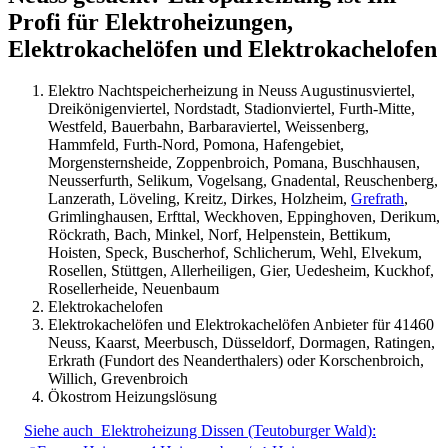
Profi für Elektroheizungen,
Elektrokachelöfen und Elektrokachelofen
Elektro Nachtspeicherheizung in Neuss Augustinusviertel,
Dreikönigenviertel, Nordstadt, Stadionviertel, Furth-Mitte,
Westfeld, Bauerbahn, Barbaraviertel, Weissenberg,
Hammfeld, Furth-Nord, Pomona, Hafengebiet,
Morgensternsheide, Zoppenbroich, Pomana, Buschhausen,
Neusserfurth, Selikum, Vogelsang, Gnadental, Reuschenberg,
Lanzerath, Löveling, Kreitz, Dirkes, Holzheim,
Grefrath
,
Grimlinghausen, Erfttal, Weckhoven, Eppinghoven, Derikum,
Röckrath, Bach, Minkel, Norf, Helpenstein, Bettikum,
Hoisten, Speck, Buscherhof, Schlicherum, Wehl, Elvekum,
Rosellen, Stüttgen, Allerheiligen, Gier, Uedesheim, Kuckhof,
Rosellerheide, Neuenbaum
Elektrokachelofen
Elektrokachelöfen und Elektrokachelöfen Anbieter für 41460
Neuss, Kaarst, Meerbusch, Düsseldorf, Dormagen, Ratingen,
Erkrath (Fundort des Neanderthalers) oder Korschenbroich,
Willich, Grevenbroich
Ökostrom Heizungslösung
Siehe auch
Elektroheizung Dissen (Teutoburger Wald):