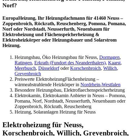
Norf?
EuropaHeizung, Ihr Heizungsfachmann für 41460 Neuss –
Zoppenbroich, Röckrath, Reuschenberg, Pomona, Pomana,
Norf oder Nordstadt, Neusserfurth, Neuenbaum für
Elektroheizung und Flächenspeicherheizung &
Elektroheizkörper oder Heizungsbauer und Solarstrom
Heizung.
Heizungsbau, Öko Heizungsbau für Neuss,
Dormagen
,
Ratingen
,
Erkrath (Fundort des Neanderthalers)
,
Kaarst
,
Meerbusch
,
Düsseldorf
oder
Korschenbroich
,
Willich
,
Grevenbroich
Preiswerte ElektroheizungFlächenheizung –
wärmeabstrahlende Heizkörper in
Nordrhein-Westfalen
Besondere Heizungsbau, Elektroflaechenspeicherheizung
Elektrokamin, Elektrokamin Anbieter in Neuss – Pomona,
Pomana, Norf, Nordstadt, Neusserfurth, Neuenbaum oder
Zoppenbroich, Röckrath, Reuschenberg
Heizung, Solaranlagen Heizung für Neuss
Elektroheizung für Neuss,
Korschenbroich, Willich, Grevenbroich,