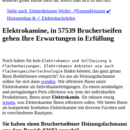
keinerlei große Bürde mehr da, sofern man sich zu uns ruft!
Siehe auch
Elektroheizung Weiler: ↗️EuropaHeizung ✔️
Heizungsbau & ✓ Elektrokachelofen
Elektrokamine, in 57539 Bruchertseifen
gehen Ihre Erwartungen in Erfüllung
Noch haben Sie kein
Elektrokamin und Vollheizung &
Flächenheizungen, Elektrokamin Anbieter wie auch
finden können, das ganz genau
Flächenspeichertechnologie
Ihren Bedürfnissen entspricht? An uns als Heizungsfachmann
sollten Sie sich dann
wenden
. Wir offerieren Ihnen unsre
Elektrokamine als Individualanfertigungen. Zu einem anständigen
und preisgünstigen Preis offerieren wir, trotz der individuellen
Produktionen, Ihnen unser
Elektrokamin
. Sie müssen einzig
wissen
, was Elektrokamine Ihnen offerieren sollen. Wir bieten Ihnen
als kompetente Institution Elektrokamine mit diversen Facetten und
in verschiedenen Bautypen.
Sie haben einen Bruchertseifener Heizungsfachmann