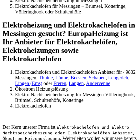
Elektro Nachtspeicherheizung in Messingen
Elektrokachelöfen für Messingen – Brümsel, Kötteringe,
Völleringhook oder Schultenhöfe
Elektroheizung und Elektrokachelofen in
Messingen gesucht? EuropaHeizung ist
Ihr Anbieter für Elektrokachelöfen,
Elektroheizungen sowie
Elektrokachelofen
Elektrokachelöfen und Elektrokachelöfen Anbieter für 49832
Messingen,
Thuine
,
Lünne
,
Beesten
,
Schapen
,
Lengerich
,
Lingen (Ems)
oder
Freren
,
Langen
,
Andervenne
Ökostrom Heizungslösung
Elektro Nachtspeicherheizung für Messingen Völleringhook,
Brümsel, Schultenhöfe, Kötteringe
Elektrokachelofen
Der Kern unserer Firma ist
Elektrokachelofen und Elektro
Nachtspeicherheizung oder Elektrokachelöfen Anbieter,
. Weiterleiten wollen wir unsere bereits
Ökostrom Heizungslösung