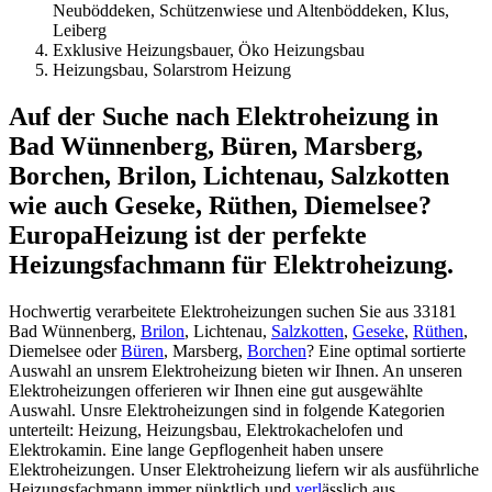
Neuböddeken, Schützenwiese und Altenböddeken, Klus,
Leiberg
Exklusive Heizungsbauer, Öko Heizungsbau
Heizungsbau, Solarstrom Heizung
Auf der Suche nach Elektroheizung in
Bad Wünnenberg, Büren, Marsberg,
Borchen, Brilon, Lichtenau, Salzkotten
wie auch Geseke, Rüthen, Diemelsee?
EuropaHeizung ist der perfekte
Heizungsfachmann für Elektroheizung.
Hochwertig verarbeitete Elektroheizungen suchen Sie aus 33181
Bad Wünnenberg,
Brilon
, Lichtenau,
Salzkotten
,
Geseke
,
Rüthen
,
Diemelsee oder
Büren
, Marsberg,
Borchen
? Eine optimal sortierte
Auswahl an unsrem Elektroheizung bieten wir Ihnen. An unseren
Elektroheizungen offerieren wir Ihnen eine gut ausgewählte
Auswahl. Unsre Elektroheizungen sind in folgende Kategorien
unterteilt: Heizung, Heizungsbau, Elektrokachelofen und
Elektrokamin. Eine lange Gepflogenheit haben unsere
Elektroheizungen. Unser Elektroheizung liefern wir als ausführliche
Heizungsfachmann immer pünktlich und
verl
ässlich aus.