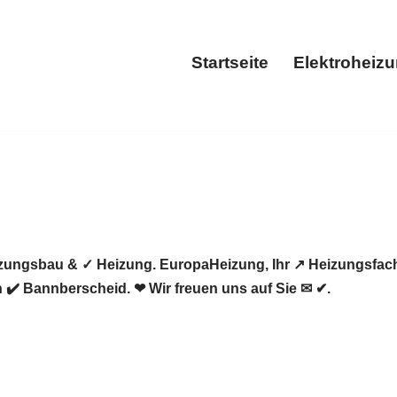
Startseite
Elektroheiz
Startseite
zungsbau & ✓ Heizung. EuropaHeizung, Ihr ↗️ Heizungsfac
 ✔️ Bannberscheid. ❤ Wir freuen uns auf Sie ✉ ✔.