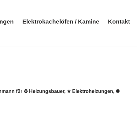
ungen
Elektrokachelöfen / Kamine
Kontakt
Elektroheizungen
Elektrokachelöfen / Kamine
Kontakt
hmann für ♻ Heizungsbauer, ★ Elektroheizungen, ✺