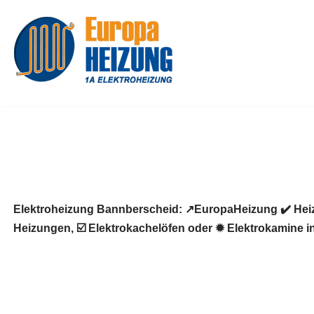
Zum
Inhalt
springen
Elektroheizung Bannberscheid: ↗️EuropaHeizung ✔️ Hei
Heizungen, ☑️ Elektrokachelöfen oder ✹ Elektrokamine in