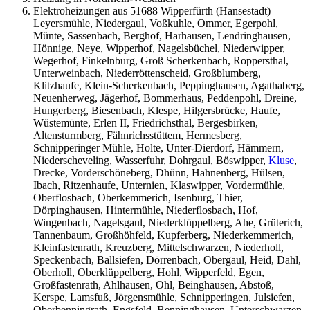
Elektroheizungen aus 51688 Wipperfürth (Hansestadt)
Leyersmühle, Niedergaul, Voßkuhle, Ommer, Egerpohl,
Münte, Sassenbach, Berghof, Harhausen, Lendringhausen,
Hönnige, Neye, Wipperhof, Nagelsbüchel, Niederwipper,
Wegerhof, Finkelnburg, Groß Scherkenbach, Roppersthal,
Unterweinbach, Niederröttenscheid, Großblumberg,
Klitzhaufe, Klein-Scherkenbach, Peppinghausen, Agathaberg,
Neuenherweg, Jägerhof, Bommerhaus, Peddenpohl, Dreine,
Hungerberg, Biesenbach, Klespe, Hilgersbrücke, Haufe,
Wüstemünte, Erlen II, Friedrichsthal, Bergesbirken,
Altensturmberg, Fähnrichsstüttem, Hermesberg,
Schnipperinger Mühle, Holte, Unter-Dierdorf, Hämmern,
Niederscheveling, Wasserfuhr, Dohrgaul, Böswipper,
Kluse
,
Drecke, Vorderschöneberg, Dhünn, Hahnenberg, Hülsen,
Ibach, Ritzenhaufe, Unternien, Klaswipper, Vordermühle,
Oberflosbach, Oberkemmerich, Isenburg, Thier,
Dörpinghausen, Hintermühle, Niederflosbach, Hof,
Wingenbach, Nagelsgaul, Niederklüppelberg, Ahe, Grüterich,
Tannenbaum, Großhöhfeld, Kupferberg, Niederkemmerich,
Kleinfastenrath, Kreuzberg, Mittelschwarzen, Niederholl,
Speckenbach, Ballsiefen, Dörrenbach, Obergaul, Heid, Dahl,
Oberholl, Oberklüppelberg, Hohl, Wipperfeld, Egen,
Großfastenrath, Ahlhausen, Ohl, Beinghausen, Abstoß,
Kerspe, Lamsfuß, Jörgensmühle, Schnipperingen, Julsiefen,
Oberbenningrath, Engsfeld, Benninghausen, Unterschwarzen,