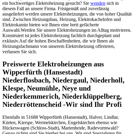
ein hochwertiges Elektroheizung gesucht? Sie
wenden
sich in
diesem Fall an unsere Firma. Fristgemäß und zuverlässig
ausgeliefert werden unsere Elektroheizungen, die von hoher Qualität
sind. Zwischen Heizungsbau, Heizung, Elektrokachelofen und
Elektrokamin bieten wir Ihnen eine breit gefächerte
Auswahl.Werden Sie unsere Elektroheizungen im Alltag motivieren.
Konstruiert ist jedes Elektroheizung fachlich durchgeplant und
exklusiv.Auf die hohen Beschaffenheiten, die wir Ihnen als
Heizungsfachmann von unserem Elektroheizung offerieren,
verlassen Sie sich.
Preiswerte Elektroheizungen aus
Wipperfürth (Hansestadt)
Niederflosbach, Niedergaul, Niederholl,
Klespe, Neumühle, Neye und
Niederkemmerich, Niederklüppelberg,
Niederröttenscheid -Wir sind Ihr Profi
Ebenfalls in 51688 Wipperfürth (Hansestadt), Halver, Lindlar,
Kürten, Kierspe, Wermelskirchen, Engelskirchen ebenso wie
Hückeswagen (Schloss-Stadt), Marienheide, Radevormwald?
Genau richtig sind Sie hierbei bei uns. Wir sind Spezialisten für