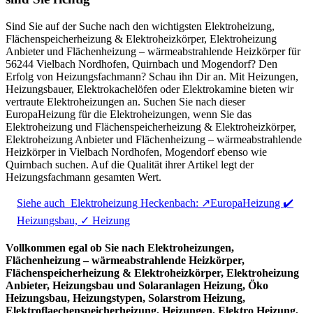
Sind Sie auf der Suche nach den wichtigsten Elektroheizung,
Flächenspeicherheizung & Elektroheizkörper, Elektroheizung
Anbieter und Flächenheizung – wärmeabstrahlende Heizkörper für
56244 Vielbach Nordhofen, Quirnbach und Mogendorf? Den
Erfolg von Heizungsfachmann? Schau ihn Dir an. Mit Heizungen,
Heizungsbauer, Elektrokachelöfen oder Elektrokamine bieten wir
vertraute Elektroheizungen an. Suchen Sie nach dieser
EuropaHeizung für die Elektroheizungen, wenn Sie das
Elektroheizung und Flächenspeicherheizung & Elektroheizkörper,
Elektroheizung Anbieter und Flächenheizung – wärmeabstrahlende
Heizkörper in Vielbach Nordhofen, Mogendorf ebenso wie
Quirnbach suchen. Auf die Qualität ihrer Artikel legt der
Heizungsfachmann gesamten Wert.
Siehe auch
Elektroheizung Heckenbach: ↗️EuropaHeizung ✔️
Heizungsbau, ✓ Heizung
Vollkommen egal ob Sie nach Elektroheizungen,
Flächenheizung – wärmeabstrahlende Heizkörper,
Flächenspeicherheizung & Elektroheizkörper, Elektroheizung
Anbieter, Heizungsbau und Solaranlagen Heizung, Öko
Heizungsbau, Heizungstypen, Solarstrom Heizung,
Elektroflaechenspeicherheizung, Heizungen, Elektro Heizung,