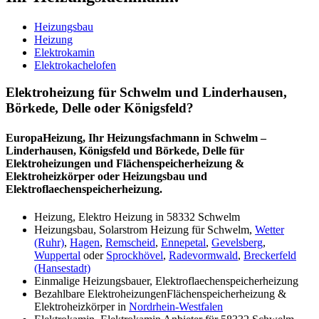
Heizungsbau
Heizung
Elektrokamin
Elektrokachelofen
Elektroheizung für Schwelm und Linderhausen,
Börkede, Delle oder Königsfeld?
EuropaHeizung, Ihr Heizungsfachmann in Schwelm –
Linderhausen, Königsfeld und Börkede, Delle für
Elektroheizungen und Flächenspeicherheizung &
Elektroheizkörper oder Heizungsbau und
Elektroflaechenspeicherheizung.
Heizung, Elektro Heizung in 58332 Schwelm
Heizungsbau, Solarstrom Heizung für Schwelm,
Wetter
(Ruhr)
,
Hagen
,
Remscheid
,
Ennepetal
,
Gevelsberg
,
Wuppertal
oder
Sprockhövel
,
Radevormwald
,
Breckerfeld
(Hansestadt)
Einmalige Heizungsbauer, Elektroflaechenspeicherheizung
Bezahlbare ElektroheizungenFlächenspeicherheizung &
Elektroheizkörper in
Nordrhein-Westfalen