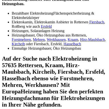
Heizungsbau.
Bezahlbare ElektroheizungFlächenspeicherheizung &
Elektroheizkörper
Elektrokamin, Elektrokamin Anbieter in Rettersen
Fiersbach
,
Roßberg wie auch
Ersfeld
Heizungen, Solaranlagen Heizung
Heizungsbauer, Öko Heizungsbau aus Rettersen,
Forstmehren
,
Mehren
,
Werkhausen
,
Kraam
,
Hirz-Maulsbach
,
Kircheib
oder Fiersbach, Ersfeld,
Hasselbach
Einmalige Heizungsbauer, Öko Heizungsbau
Auf der Suche nach Elektroheizung in
57635 Rettersen, Kraam, Hirz-
Maulsbach, Kircheib, Fiersbach, Ersfeld,
Hasselbach ebenso wie Forstmehren,
Mehren, Werkhausen? Mit
EuropaHeizung haben Sie den perfekten
Heizungsfachmann für Elektroheizungen
in Ihrer Nähe gefunden.