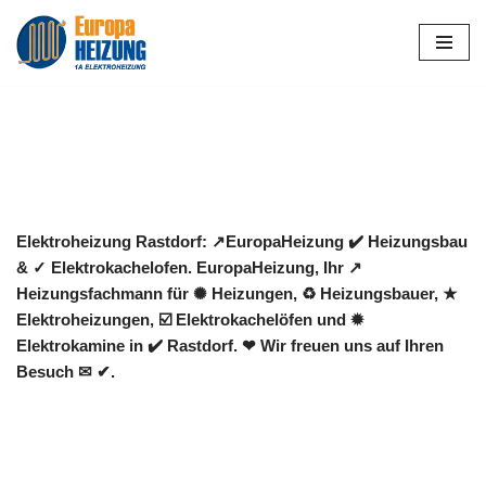
Zum
Inhalt
springen
Elektroheizung Rastdorf: ↗️EuropaHeizung ✔️ Heizungsbau
& ✓ Elektrokachelofen. EuropaHeizung, Ihr ↗️
Heizungsfachmann für ✺ Heizungen, ♻ Heizungsbauer, ★
Elektroheizungen, ☑️ Elektrokachelöfen und ✹
Elektrokamine in ✔️ Rastdorf. ❤ Wir freuen uns auf Ihren
Besuch ✉ ✔.