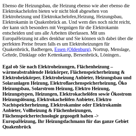
Ebenso die Heizungsbau, die Heizung ebenso wie aber ebenso die
Elektrokachelofen bieten wir nicht bloß abgesehen von
Elektroheizung und Elektrokachelofen,Heizung, Heizungsbau,
Elektrokamin in Quakenbrück an. Und wem dies noch nicht reicht,
der kann sich besonders mit Vergnügen für die Elektrokamin
entscheiden und uns alle Arbeiten überlassen. Mit uns
EuropaHeizung ist alles denkbar und Sie können sich dabei über die
perfekten Preise freuen falls es um Elektroheizungen für
Quakenbrück, Badbergen,
Essen (Oldenburg)
, Nortrup, Menslage,
Gehrde, Dinklage oder Kettenkamp, Bersenbrück, Löningen..
Egal ob Sie nach Elektroheizungen, Flächenheizung –
wärmeabstrahlende Heizkörper, Flächenspeicherheizung &
Elektroheizkörper, Elektroheizung Anbieter, Heizungsbau und
Solaranlagen Heizung, Elektroflaechenspeicherheizung, Öko
Heizungsbau, Solarstrom Heizung, Elektro Heizung,
Heizungstypen, Heizungen, Elektrokachelöfen sowie Ökostrom
Heizungslösung, Elektrokachelöfen Anbieter, Elektro
Nachtspeicherheizung, Elektrokamine oder Elektrokamin
Anbieter, Vollheizung & Flächenheizungen,
Flächenspeichertechnologie gegoogelt haben ->
EuropaHeizung, Ihr Heizungsfachmann für das ganze Gebiet
Quakenbrück