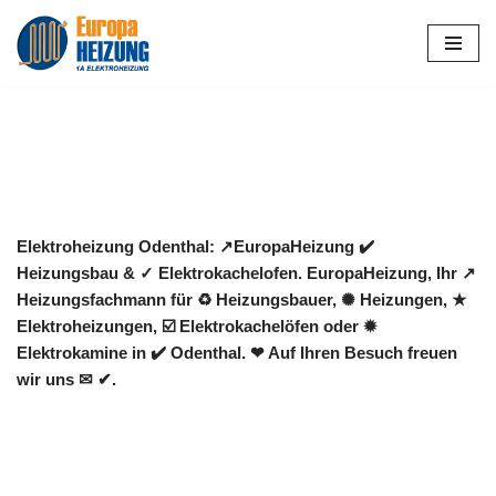
Zum
Inhalt
springen
Elektroheizung Odenthal: ↗️EuropaHeizung ✔️
Heizungsbau & ✓ Elektrokachelofen. EuropaHeizung, Ihr ↗️
Heizungsfachmann für ♻ Heizungsbauer, ✺ Heizungen, ★
Elektroheizungen, ☑️ Elektrokachelöfen oder ✹
Elektrokamine in ✔️ Odenthal. ❤ Auf Ihren Besuch freuen
wir uns ✉ ✔.