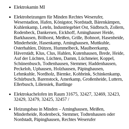
Elektrokamin MI
Elektroheizungen für Minden Rechtes Weserufer,
Weserstadion, Hafen, Königstor, Nordstadt, Bärenkämpen,
Kuhlenkamp, Leteln, Industriegebiet Ost, Südbruch, Zollern,
Rodenbeck, Dankersen, Eickhoff, Aminghauser Heide,
Barkhausen, Bölhorst, Meißen, Grille, Bohnort, Hasenheide,
Minderheide, Hasenkamp, Aminghausen, Muttkuhle,
Osterhahlen, Dützen, Hummelbeck, Maulbeerkamp,
Häverstädt, Klus, Clus, Hahlen, Kutenhausen, Brede, Heide,
Auf der Lüchten, Lüchten, Damm, Lüchmeier, Koppel,
Schünenbusch, Todtenhausen, Stemmer, Haddenhausen,
Peckeloh, Uphausen, Holzhausen, Päpinghausen,
Lehmkuhle, Nordholz, Biemke, Kohbrink, Schinkenkamp,
Schürbusch, Barenstock, Amerkamp, Großenheide, Luttern,
Ellerbusch, Liliensiek, Bartlinge
Elektrokachelofen im Raum 31675, 32427, 32469, 32423,
32429, 32479, 32425, 32457 /
Heizungsbau in Minden – Aminghausen, Meißen,
Minderheide, Rodenbeck, Stemmer, Todtenhausen oder
Nordstadt, Päpinghausen, Rechtes Weserufer