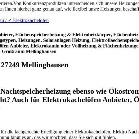
ieren.Von Konkurrenzprodukten unterscheiden sich unsere Heizungen a
n Ihnen hierbei ganz genau auf, wie flexibel unsre Heizungen bescha
u / ✓ Elektrokachelofen
nbieter, Flächenspeicherheizung & Elektroheizkörper, Flächenhe
stypen, Heizungen, Solaranlagen Heizung, Elektroflaechenspeiche
fen Anbieter, Elektrokamin oder Vollheizung & Flächenheizungen
n Großraum Mellinghausen
n 27249 Mellinghausen
 Nachtspeicherheizung ebenso wie Ökostro
cht? Auch für Elektrokachelöfen Anbieter,
r
 für die fachgerechte Erledigung einer
Elektrokachelofen, Elektro Nac
nung fängt es an, das wir möchten, dass Sie sich gut fühlen.