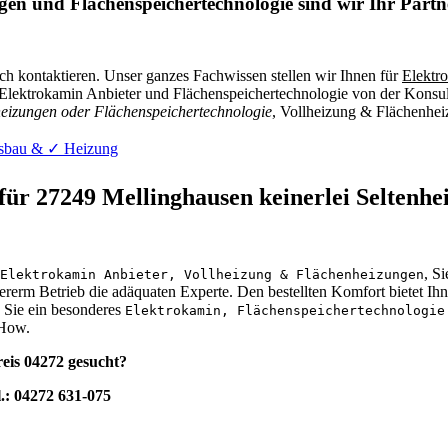
en und Flächenspeichertechnologie sind wir Ihr Partn
ch kontaktieren. Unser ganzes Fachwissen stellen wir Ihnen für
Elektr
Elektrokamin Anbieter und Flächenspeichertechnologie von der Konsult
heizungen oder Flächenspeichertechnologie
, Vollheizung & Flächenhei
gsbau & ✓ Heizung
für 27249 Mellinghausen keinerlei Seltenhei
, S
Elektrokamin Anbieter, Vollheizung & Flächenheizungen
rerm Betrieb die adäquaten Experte. Den bestellten Komfort bietet Ih
n Sie ein besonderes
Elektrokamin, Flächenspeichertechnologie
 How.
eis 04272 gesucht?
l.: 04272 631-075