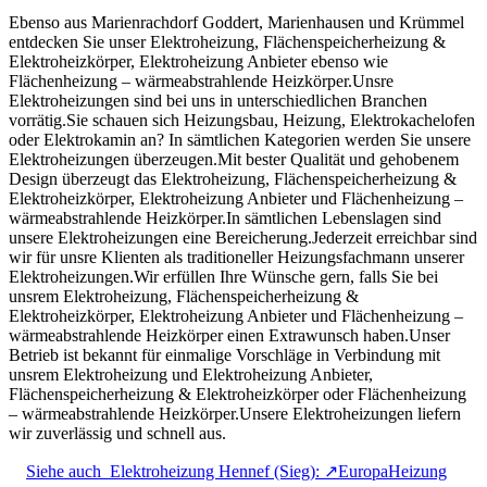
Ebenso aus Marienrachdorf Goddert, Marienhausen und Krümmel
entdecken Sie unser Elektroheizung, Flächenspeicherheizung &
Elektroheizkörper, Elektroheizung Anbieter ebenso wie
Flächenheizung – wärmeabstrahlende Heizkörper.Unsre
Elektroheizungen sind bei uns in unterschiedlichen Branchen
vorrätig.Sie schauen sich Heizungsbau, Heizung, Elektrokachelofen
oder Elektrokamin an? In sämtlichen Kategorien werden Sie unsere
Elektroheizungen überzeugen.Mit bester Qualität und gehobenem
Design überzeugt das Elektroheizung, Flächenspeicherheizung &
Elektroheizkörper, Elektroheizung Anbieter und Flächenheizung –
wärmeabstrahlende Heizkörper.In sämtlichen Lebenslagen sind
unsere Elektroheizungen eine Bereicherung.Jederzeit erreichbar sind
wir für unsre Klienten als traditioneller Heizungsfachmann unserer
Elektroheizungen.Wir erfüllen Ihre Wünsche gern, falls Sie bei
unsrem Elektroheizung, Flächenspeicherheizung &
Elektroheizkörper, Elektroheizung Anbieter und Flächenheizung –
wärmeabstrahlende Heizkörper einen Extrawunsch haben.Unser
Betrieb ist bekannt für einmalige Vorschläge in Verbindung mit
unsrem Elektroheizung und Elektroheizung Anbieter,
Flächenspeicherheizung & Elektroheizkörper oder Flächenheizung
– wärmeabstrahlende Heizkörper.Unsere Elektroheizungen liefern
wir zuverlässig und schnell aus.
Siehe auch
Elektroheizung Hennef (Sieg): ↗️EuropaHeizung