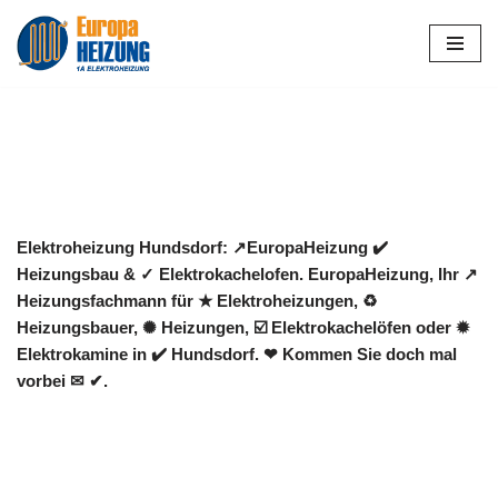
Zum
Inhalt
springen
Elektroheizung Hundsdorf: ↗️EuropaHeizung ✔️
Heizungsbau & ✓ Elektrokachelofen. EuropaHeizung, Ihr ↗️
Heizungsfachmann für ★ Elektroheizungen, ♻
Heizungsbauer, ✺ Heizungen, ☑️ Elektrokachelöfen oder ✹
Elektrokamine in ✔️ Hundsdorf. ❤ Kommen Sie doch mal
vorbei ✉ ✔.