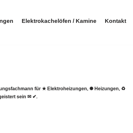
ungen
Elektrokachelöfen / Kamine
Kontakt
Elektroheizungen
Elektrokachelöfen / Kamine
Kontakt
izungsfachmann für ★ Elektroheizungen, ✺ Heizungen, ♻
eistert sein ✉ ✔.