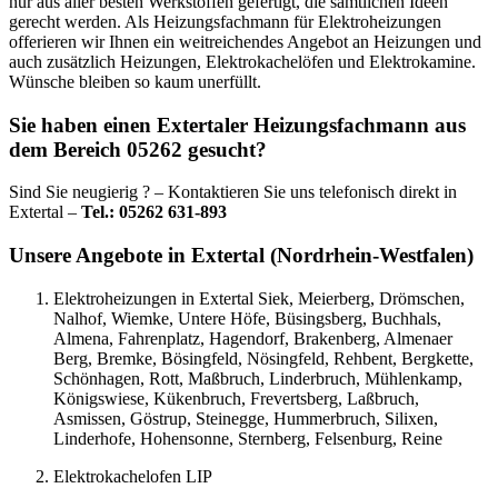
nur aus aller besten Werkstoffen gefertigt, die sämtlichen Ideen
gerecht werden. Als Heizungsfachmann für Elektroheizungen
offerieren wir Ihnen ein weitreichendes Angebot an Heizungen und
auch zusätzlich Heizungen, Elektrokachelöfen und Elektrokamine.
Wünsche bleiben so kaum unerfüllt.
Sie haben einen Extertaler Heizungsfachmann aus
dem Bereich 05262 gesucht?
Sind Sie neugierig ? – Kontaktieren Sie uns telefonisch direkt in
Extertal –
Tel.: 05262 631-893
Unsere Angebote in Extertal (Nordrhein-Westfalen)
Elektroheizungen in Extertal Siek, Meierberg, Drömschen,
Nalhof, Wiemke, Untere Höfe, Büsingsberg, Buchhals,
Almena, Fahrenplatz, Hagendorf, Brakenberg, Almenaer
Berg, Bremke, Bösingfeld, Nösingfeld, Rehbent, Bergkette,
Schönhagen, Rott, Maßbruch, Linderbruch, Mühlenkamp,
Königswiese, Kükenbruch, Frevertsberg, Laßbruch,
Asmissen, Göstrup, Steinegge, Hummerbruch, Silixen,
Linderhofe, Hohensonne, Sternberg, Felsenburg, Reine
Elektrokachelofen LIP