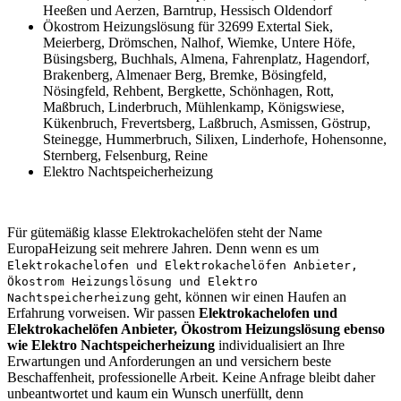
Heeßen und Aerzen, Barntrup, Hessisch Oldendorf
Ökostrom Heizungslösung für 32699 Extertal Siek,
Meierberg, Drömschen, Nalhof, Wiemke, Untere Höfe,
Büsingsberg, Buchhals, Almena, Fahrenplatz, Hagendorf,
Brakenberg, Almenaer Berg, Bremke, Bösingfeld,
Nösingfeld, Rehbent, Bergkette, Schönhagen, Rott,
Maßbruch, Linderbruch, Mühlenkamp, Königswiese,
Kükenbruch, Frevertsberg, Laßbruch, Asmissen, Göstrup,
Steinegge, Hummerbruch, Silixen, Linderhofe, Hohensonne,
Sternberg, Felsenburg, Reine
Elektro Nachtspeicherheizung
Für gütemäßig klasse Elektrokachelöfen steht der Name
EuropaHeizung seit mehrere Jahren. Denn wenn es um
Elektrokachelofen und Elektrokachelöfen Anbieter,
Ökostrom Heizungslösung und Elektro
geht, können wir einen Haufen an
Nachtspeicherheizung
Erfahrung vorweisen. Wir passen
Elektrokachelofen und
Elektrokachelöfen Anbieter, Ökostrom Heizungslösung ebenso
wie Elektro Nachtspeicherheizung
individualisiert an Ihre
Erwartungen und Anforderungen an und versichern beste
Beschaffenheit, professionelle Arbeit. Keine Anfrage bleibt daher
unbeantwortet und kaum ein Wunsch unerfüllt, denn