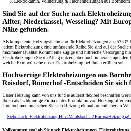
Elektrokamin, Vollheizung & Flächenheizungen aus Bornheim U
Sind Sie auf der Suche nach Elektroheizun
Alfter, Niederkassel, Wesseling? Mit Eur
Nähe gefunden.
Als kompetente Heizungsfachmann für Elektroheizungen aus 53332
jedem Elektroheizung eine umfassende Reihe.Sie sind auf der Suche 
maximaler Qualität.Kommt eine zügige und hilfreiche Versorgung hin
Elektroheizungen Sie im Alltag nutzen, aber auch in herausragenden 
welche Extrawünsche unser Elektroheizung bei Ihnen erfüllen soll.
Hochwertige Elektroheizungen aus Bornhei
Roisdorf, Römerhof -Entscheiden Sie sich 
Unser Heizung kann von uns für Sie äußerst flexibel beschaffen wer
Ihnen als fachkundige Firma in der Produktion von Heizung offerie
Unternehmen und sehen Sie sich Heizung einmal ordentlicher an.Wir 
Siehe auch
Elektroheizung Hirz-Maulsbach: ↗️EuropaHeizung ✔
Vollkommen egal ob Sie nach Elektroheizungen, Elektroheizung