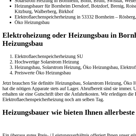
Solarstrom Heizung in Bornheim, Bonn, Brühl, Swisttal, Weiler
Heizungsbauer für Bornheim Dersdorf, Botzdorf, Brenig, Roisd
Kitzburg, Walberberg, Birkhof
Elektroflaechenspeicherheizung in 53332 Bornheim – Rösberg,
Öko Heizungsbau
Elektroheizung oder Heizungsbau in Bornh
Heizungsbau
Elektroflaechenspeicherheizung SU
Hochwertige Solarstrom Heizung
Heizungsbau, Solarstrom Heizung, Öko Heizungsbau, Elektrof
Preiswerte Öko Heizungsbau
Jetzt brauchen Sie definitiv Heizungsbau, Solarstrom Heizung, Ök
hat die nötigen Apparate stets auf Lager. Abrufbereit sind sie immer.
erhalten sie eine Gutschrift über die Anfahrtkosten. Wir erledigen
Elektroflaechenspeicherheizung noch am selben Tag.
Heizungsbauer wie bieten Ihnen allerbeste
Ein überaus gutes Preis- / Leistungsverhältnis offeriert Ihnen unser 