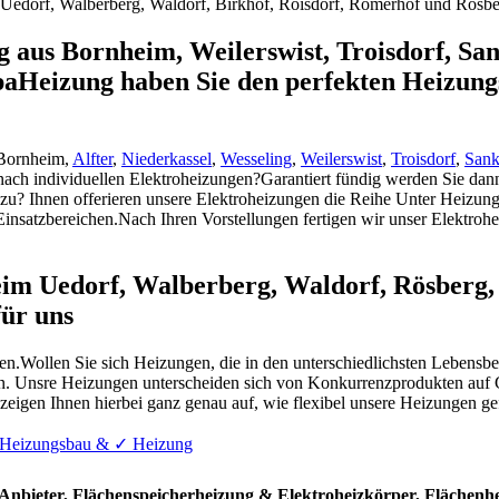
edorf, Walberberg, Waldorf, Birkhof, Roisdorf, Römerhof und Rösber
g aus Bornheim, Weilerswist, Troisdorf, San
opaHeizung haben Sie den perfekten Heizun
 Bornheim,
Alfter
,
Niederkassel
,
Wesseling
,
Weilerswist
,
Troisdorf
,
Sank
nach individuellen Elektroheizungen?Garantiert fündig werden Sie dan
zu? Ihnen offerieren unsere Elektroheizungen die Reihe Unter Heizun
Einsatzbereichen.Nach Ihren Vorstellungen fertigen wir unser Elektrohe
m Uedorf, Walberberg, Waldorf, Rösberg, 
für uns
den.Wollen Sie sich Heizungen, die in den unterschiedlichsten Lebens
ren. Unsre Heizungen unterscheiden sich von Konkurrenzprodukten auf 
zeigen Ihnen hierbei ganz genau auf, wie flexibel unsere Heizungen g
️ Heizungsbau & ✓ Heizung
 Anbieter, Flächenspeicherheizung & Elektroheizkörper, Flächen