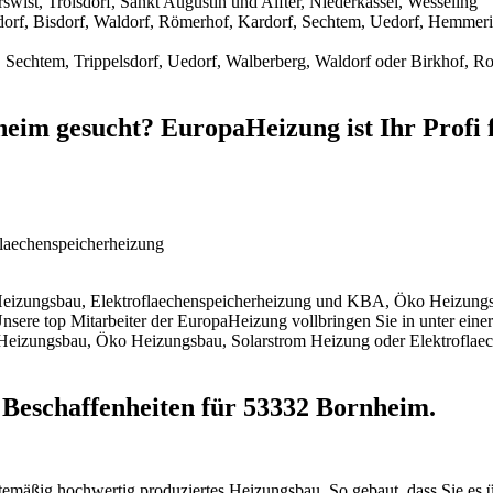
swist, Troisdorf, Sankt Augustin und Alfter, Niederkassel, Wesseling
orf, Bisdorf, Waldorf, Römerhof, Kardorf, Sechtem, Uedorf, Hemmeric
 Sechtem, Trippelsdorf, Uedorf, Walberberg, Waldorf oder Birkhof, R
eim gesucht? EuropaHeizung ist Ihr Profi 
laechenspeicherheizung
o Heizungsbau, Elektroflaechenspeicherheizung und KBA, Öko Heizun
 Unsere top Mitarbeiter der EuropaHeizung vollbringen Sie in unter eine
 die Heizungsbau, Öko Heizungsbau, Solarstrom Heizung oder Elektrofl
 Beschaffenheiten für 53332 Bornheim.
gütemäßig hochwertig produziertes Heizungsbau. So gebaut, dass Sie es 