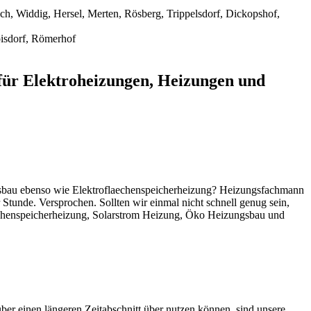
h, Widdig, Hersel, Merten, Rösberg, Trippelsdorf, Dickopshof,
oisdorf, Römerhof
für Elektroheizungen, Heizungen und
gsbau ebenso wie Elektroflaechenspeicherheizung? Heizungsfachmann
r Stunde. Versprochen. Sollten wir einmal nicht schnell genug sein,
aechenspeicherheizung, Solarstrom Heizung, Öko Heizungsbau und
über einen längeren Zeitabschnitt über nutzen können, sind unsere