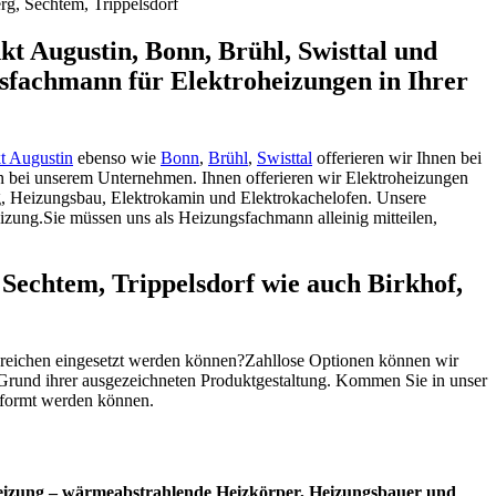
g, Sechtem, Trippelsdorf
kt Augustin, Bonn, Brühl, Swisttal und
gsfachmann für Elektroheizungen in Ihrer
t Augustin
ebenso wie
Bonn
,
Brühl
,
Swisttal
offerieren wir Ihnen bei
n bei unserem Unternehmen. Ihnen offerieren wir Elektroheizungen
g, Heizungsbau, Elektrokamin und Elektrokachelofen. Unsere
izung.Sie müssen uns als Heizungsfachmann alleinig mitteilen,
Sechtem, Trippelsdorf wie auch Birkhof,
bereichen eingesetzt werden können?Zahllose Optionen können wir
Grund ihrer ausgezeichneten Produktgestaltung. Kommen Sie in unser
eformt werden können.
heizung – wärmeabstrahlende Heizkörper, Heizungsbauer und